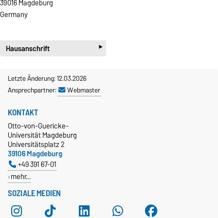
39016 Magdeburg
Germany
‣
Hausanschrift
Otto-von-Guericke-Universität
Letzte Änderung: 12.03.2026
Fakultät für Informatik
Ansprechpartner:
Webmaster
Institut für Simulation und Graphik
KONTAKT
Gebäude 29, Raum 218
Gustav-Adolf-Strasse 15
Otto-von-Guericke-
Universität Magdeburg
39106 Magdeburg
Universitätsplatz 2
Germany
39106 Magdeburg
+49 391 67-01
mehr…
SOZIALE MEDIEN